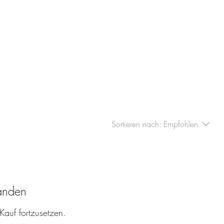
re
Events
Öffnungszeiten
Kontakt
Sortieren nach:
Empfohlen
anden
Kauf fortzusetzen.