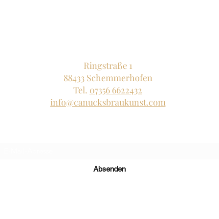
Canucks Braukunst
Ringstraße 1
88433 Schemmerhofen
Tel.
07356 6622432
info@canucksbraukunst.com
Newsletter-Formular
Absenden